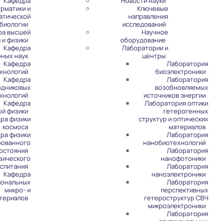
Кафедра
Новости науки
рматики и
Ключевые
атической
направления
биологии
исследований
ра высшей
Научное
 и физики
оборудование
Кафедра
Лаборатории и
рных наук
центры
Кафедра
Лаборатория
хнологий
биоэлектроники
Кафедра
Лаборатория
одниковых
возобновляемых
хнологий
источников энергии
Кафедра
Лаборатория оптики
ой физики
гетерогенных
ра физики
структур и оптических
космоса
материалов
ра физики
Лаборатория
рованного
нанобиотехнологий
остояния
Лаборатория
зического
нанофотоники
спитания
Лаборатория
Кафедра
наноэлектроники
иональных
Лаборатория
микро- и
перспективных
териалов
гетероструктур СВЧ
микроэлектроники
Лаборатория