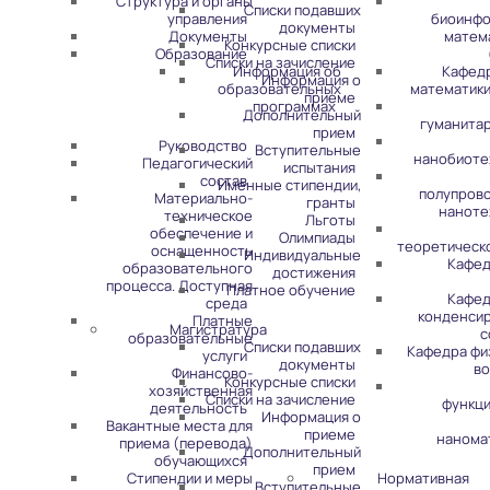
Структура и органы
Списки подавших
управления
биоинфо
документы
Документы
матем
Конкурсные списки
Образование
Списки на зачисление
Информация об
Кафед
Информация о
образовательных
математики
приеме
программах
Дополнительный
гуманита
прием
Руководство
Вступительные
нанобиоте
Педагогический
испытания
состав
Именные стипендии,
полупров
Материально-
гранты
наноте
техническое
Льготы
обеспечение и
Олимпиады
теоретическ
оснащенность
Индивидуальные
Кафед
образовательного
достижения
процесса. Доступная
Платное обучение
Кафед
среда
конденси
Платные
Магистратура
с
образовательные
Списки подавших
Кафедра фи
услуги
документы
во
Финансово-
Конкурсные списки
хозяйственная
Списки на зачисление
функц
деятельность
Информация о
Вакантные места для
приеме
нанома
приема (перевода)
Дополнительный
обучающихся
прием
Стипендии и меры
Нормативная
Вступительные