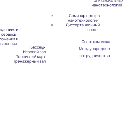
эпитаксиальных
нанотехнологий
Семинар центра
нанотехнологий
Диссертационный
ждениия и
совет
 сервисы
ложения и
Спорткомплекс
вакансии
Бассейн
Международное
Игровой зал
сотрудничество
Теннисный корт
Тренажерный зал