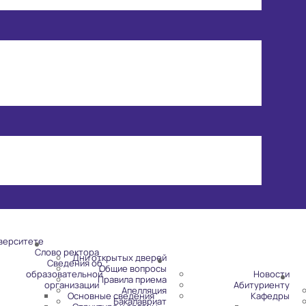
верситете
Слово ректора
Дни открытых дверей
Сведения об
Общие вопросы
образовательной
Новости
Правила приема
организации
Абитуриенту
Апелляция
Основные сведения
Кафедры
Бакалавриат