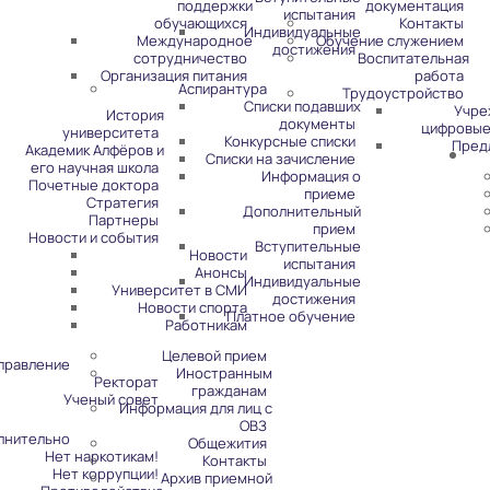
поддержки
документация
испытания
обучающихся
Контакты
Индивидуальные
Международное
Обучение служением
достижения
сотрудничество
Воспитательная
Организация питания
работа
Аспирантура
Трудоустройство
Списки подавших
Учре
История
документы
цифровые
университета
Конкурсные списки
Пред
Академик Алфёров и
Списки на зачисление
его научная школа
Информация о
Почетные доктора
приеме
Стратегия
Дополнительный
Партнеры
прием
Новости и события
Вступительные
Новости
испытания
Анонсы
Индивидуальные
Университет в СМИ
достижения
Новости спорта
Платное обучение
Работникам
Целевой прием
правление
Иностранным
Ректорат
гражданам
Ученый совет
Информация для лиц с
ОВЗ
лнительно
Общежития
Нет наркотикам!
Контакты
Нет коррупции!
Архив приемной