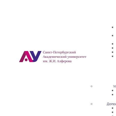
У
Допо