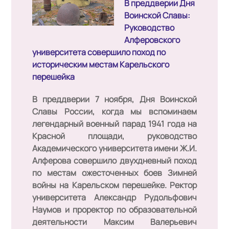
В преддверии Дня
Воинской Славы:
Руководство
Алферовского
университета совершило поход по
историческим местам Карельского
перешейка
В преддверии 7 ноября
, Дня Воинской
Славы России
, когда мы вспоминаем
легендарный военный парад
1941 года
на
Красной площади, руководство
Академического университета имени Ж.И.
Алферова совершило
двухдневный поход
по местам ожесточенных боев Зимней
войны
на Карельском перешейке
. Ректор
университета
Александр Рудольфович
Наумов
и проректор по образовательной
деятельности
Максим Валерьевич