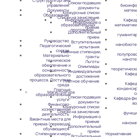
Структура и органы
Списки подавших
управления
биоинфо
документы
Документы
матем
Конкурсные списки
Образование
Списки на зачисление
Информация об
Кафед
Информация о
образовательных
математики
приеме
программах
Дополнительный
гуманита
прием
Руководство
Вступительные
нанобиоте
Педагогический
испытания
состав
Именные стипендии,
полупров
Материально-
гранты
наноте
техническое
Льготы
обеспечение и
Олимпиады
теоретическ
оснащенность
Индивидуальные
Кафед
образовательного
достижения
процесса. Доступная
Платное обучение
Кафед
среда
конденси
Платные
Магистратура
с
образовательные
Списки подавших
Кафедра фи
услуги
документы
во
Финансово-
Конкурсные списки
хозяйственная
Списки на зачисление
функц
деятельность
Информация о
Вакантные места для
приеме
нанома
приема (перевода)
Дополнительный
обучающихся
прием
Стипендии и меры
Нормативная
Вступительные