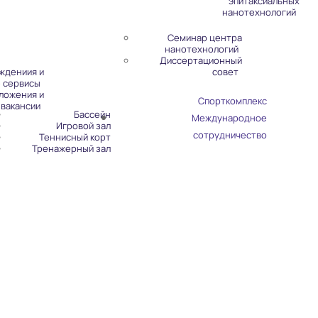
эпитаксиальных
нанотехнологий
Семинар центра
нанотехнологий
Диссертационный
ждениия и
совет
 сервисы
ложения и
Спорткомплекс
вакансии
Бассейн
Международное
Игровой зал
сотрудничество
Теннисный корт
Тренажерный зал