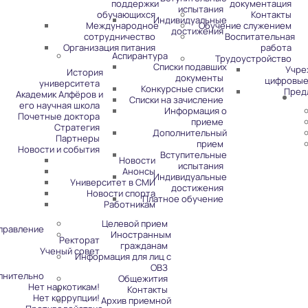
поддержки
документация
испытания
обучающихся
Контакты
Индивидуальные
Международное
Обучение служением
достижения
сотрудничество
Воспитательная
Организация питания
работа
Аспирантура
Трудоустройство
Списки подавших
Учре
История
документы
цифровые
университета
Конкурсные списки
Пред
Академик Алфёров и
Списки на зачисление
его научная школа
Информация о
Почетные доктора
приеме
Стратегия
Дополнительный
Партнеры
прием
Новости и события
Вступительные
Новости
испытания
Анонсы
Индивидуальные
Университет в СМИ
достижения
Новости спорта
Платное обучение
Работникам
Целевой прием
правление
Иностранным
Ректорат
гражданам
Ученый совет
Информация для лиц с
ОВЗ
лнительно
Общежития
Нет наркотикам!
Контакты
Нет коррупции!
Архив приемной