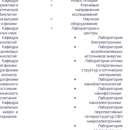
Кафедра
Новости науки
рматики и
Ключевые
атической
направления
биологии
исследований
ра высшей
Научное
 и физики
оборудование
Кафедра
Лаборатории и
рных наук
центры
Кафедра
Лаборатория
хнологий
биоэлектроники
Кафедра
Лаборатория
одниковых
возобновляемых
хнологий
источников энергии
Кафедра
Лаборатория оптики
ой физики
гетерогенных
ра физики
структур и оптических
космоса
материалов
ра физики
Лаборатория
рованного
нанобиотехнологий
остояния
Лаборатория
зического
нанофотоники
спитания
Лаборатория
Кафедра
наноэлектроники
иональных
Лаборатория
микро- и
перспективных
териалов
гетероструктур СВЧ
микроэлектроники
Лаборатория