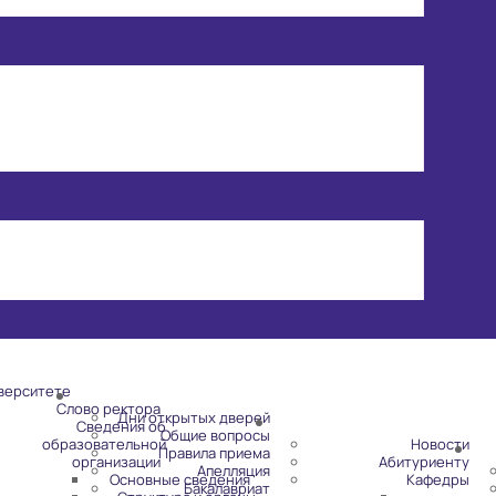
верситете
Слово ректора
Дни открытых дверей
Сведения об
Общие вопросы
образовательной
Новости
Правила приема
организации
Абитуриенту
Апелляция
Основные сведения
Кафедры
Бакалавриат