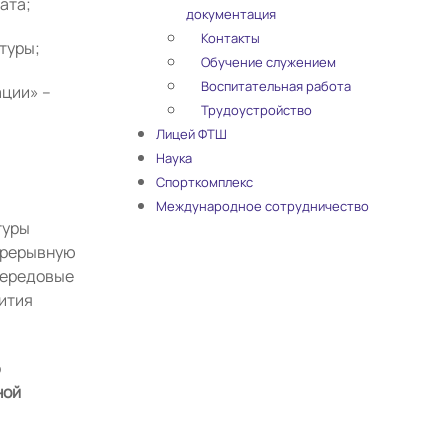
ата;
документация
Контакты
туры;
Обучение служением
Воспитательная работа
ации» –
Трудоустройство
Лицей ФТШ
Наука
Спорткомплекс
Международное сотрудничество
туры
прерывную
передовые
ития
о
ной