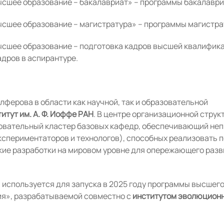
ысшее образование – бакалавриат» – программы бакалаври
ысшее образование – магистратура» – программы магистра
ысшее образование – подготовка кадров высшей квалифик
дров в аспирантуре.
лферова в области как научной, так и образовательной
итут им. А. Ф. Иоффе РАН
. В центре организационной струк
зовательный кластер базовых кафедр, обеспечивающий не
кспериментаторов и технологов), способных реализовать 
ие разработки на мировом уровне для опережающего разв
используется для запуска в 2025 году программы высшег
ия», разрабатываемой совместно с
институтом эволюцион