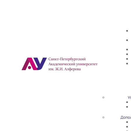
У
Допо