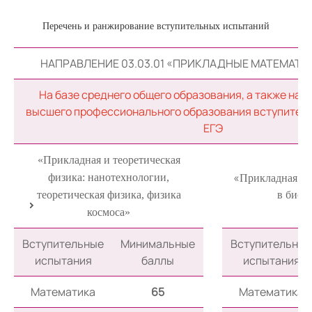
Перечень и ранжирование вступительных испытаний
НАПРАВЛЕНИЕ 03.03.01 «ПРИКЛАДНЫЕ МАТЕМАТИ
На базе среднего общего образования, а также на б
высшего профессионального образования вступитель
ЕГЭ
«Прикладная и теоретическая
«
физика: нанотехнологии,
Прикладная ма
теоретическая физика, физика
в биом
космоса»
Вступительные
Минимальные
Вступительные
испытания
баллы
испытания
Математика
65
Математика