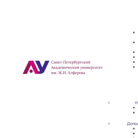
У
Допо