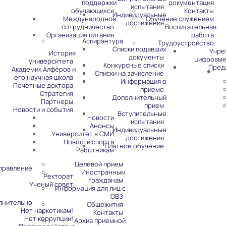
поддержки
документация
испытания
обучающихся
Контакты
Индивидуальные
Международное
Обучение служением
достижения
сотрудничество
Воспитательная
Организация питания
работа
Аспирантура
Трудоустройство
Списки подавших
Учре
История
документы
цифровые
университета
Конкурсные списки
Пред
Академик Алфёров и
Списки на зачисление
его научная школа
Информация о
Почетные доктора
приеме
Стратегия
Дополнительный
Партнеры
прием
Новости и события
Вступительные
Новости
испытания
Анонсы
Индивидуальные
Университет в СМИ
достижения
Новости спорта
Платное обучение
Работникам
Целевой прием
правление
Иностранным
Ректорат
гражданам
Ученый совет
Информация для лиц с
ОВЗ
лнительно
Общежития
Нет наркотикам!
Контакты
Нет коррупции!
Архив приемной