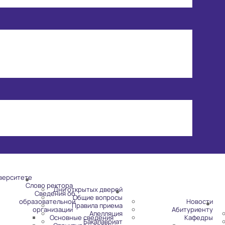
верситете
Слово ректора
Дни открытых дверей
Сведения об
Общие вопросы
образовательной
Новости
Правила приема
организации
Абитуриенту
Апелляция
Основные сведения
Кафедры
Бакалавриат