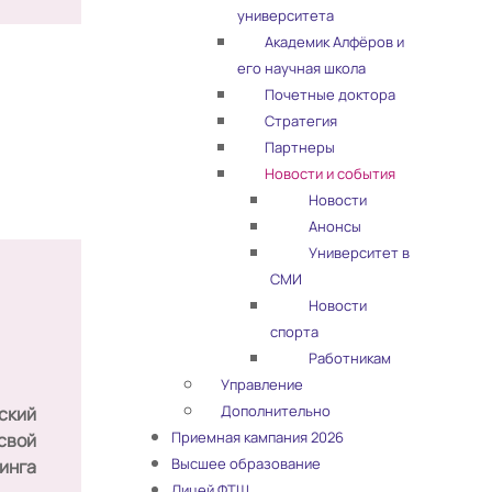
университета
Академик Алфёров и
его научная школа
Почетные доктора
Стратегия
Партнеры
Новости и события
Новости
Анонсы
Университет в
СМИ
Новости
спорта
Работникам
Управление
Дополнительно
ский
Приемная кампания 2026
свой
Высшее образование
инга
Лицей ФТШ