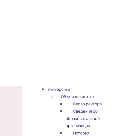
Университет
Об университете
Слово ректора
Сведения об
образовательной
организации
История