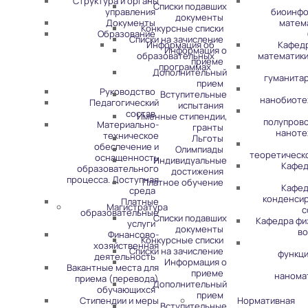
Структура и органы
Списки подавших
управления
биоинфо
документы
Документы
матем
Конкурсные списки
Образование
Списки на зачисление
Информация об
Кафед
Информация о
образовательных
математики
приеме
программах
Дополнительный
гуманита
прием
Руководство
Вступительные
нанобиоте
Педагогический
испытания
состав
Именные стипендии,
полупров
Материально-
гранты
наноте
техническое
Льготы
обеспечение и
Олимпиады
теоретическ
оснащенность
Индивидуальные
Кафед
образовательного
достижения
процесса. Доступная
Платное обучение
Кафед
среда
конденси
Платные
Магистратура
с
образовательные
Списки подавших
Кафедра фи
услуги
документы
во
Финансово-
Конкурсные списки
хозяйственная
Списки на зачисление
функц
деятельность
Информация о
Вакантные места для
приеме
нанома
приема (перевода)
Дополнительный
обучающихся
прием
Стипендии и меры
Нормативная
Вступительные