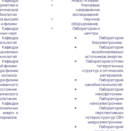
Кафедра
Новости науки
рматики и
Ключевые
атической
направления
биологии
исследований
ра высшей
Научное
 и физики
оборудование
Кафедра
Лаборатории и
рных наук
центры
Кафедра
Лаборатория
хнологий
биоэлектроники
Кафедра
Лаборатория
одниковых
возобновляемых
хнологий
источников энергии
Кафедра
Лаборатория оптики
ой физики
гетерогенных
ра физики
структур и оптических
космоса
материалов
ра физики
Лаборатория
рованного
нанобиотехнологий
остояния
Лаборатория
зического
нанофотоники
спитания
Лаборатория
Кафедра
наноэлектроники
иональных
Лаборатория
микро- и
перспективных
териалов
гетероструктур СВЧ
микроэлектроники
Лаборатория