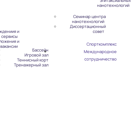
эпитаксиальных
нанотехнологий
Семинар центра
нанотехнологий
Диссертационный
ждениия и
совет
 сервисы
ложения и
Спорткомплекс
вакансии
Бассейн
Международное
Игровой зал
сотрудничество
Теннисный корт
Тренажерный зал