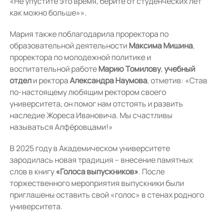
«Не упустите это время, берите от студенческих лет
как можно больше»».
Мария также поблагодарила проректора по
образовательной деятельности
Максима Мишина
,
проректора по молодежной политике и
воспитательной работе
Марию Томилову
,
учебный
отдел
и ректора
Александра Наумова
, отметив: «Став
по-настоящему любящим ректором своего
университета, он помог нам отстоять и развить
наследие Жореса Ивановича. Мы счастливы
называться Алфёровцами!»
В 2025 году в Академическом университете
зародилась новая традиция – внесение памятных
слов в книгу
«Голоса выпускников»
. После
торжественного мероприятия выпускники были
приглашены оставить свой «голос» в стенах родного
университета.