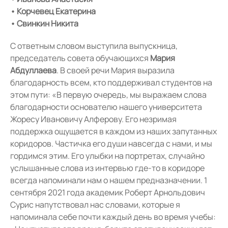
• Корчевец Екатерина
• Свинкин Никита
С ответным словом выступила выпускница,
председатель совета обучающихся
Мария
Абдуллаева
. В своей речи Мария выразила
благодарность всем, кто поддерживал студентов на
этом пути: «В первую очередь, мы выражаем слова
благодарности основателю нашего университета
Жоресу Ивановичу Алферову. Его незримая
поддержка ощущается в каждом из наших запутанных
коридоров. Частичка его души навсегда с нами, и мы
гордимся этим. Его улыбки на портретах, случайно
услышанные слова из интервью где-то в коридоре
всегда напоминали нам о нашем предназначении. 1
сентября 2021 года академик Роберт Арнольдович
Сурис напутствовал нас словами, которые я
напоминала себе почти каждый день во время учебы: