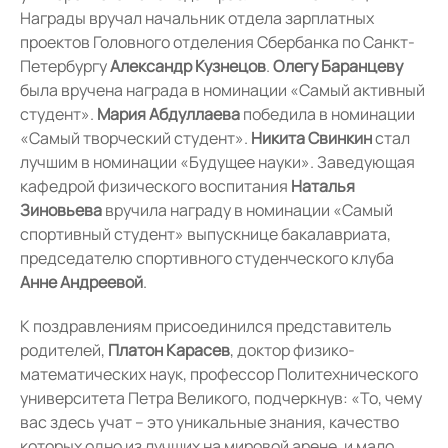
Награды вручал начальник отдела зарплатных
проектов Головного отделения Сбербанка по Санкт-
Петербургу
Александр Кузнецов
.
Олегу Баранцеву
была вручена награда в номинации «Самый активный
студент».
Мария Абдуллаева
победила в номинации
«Самый творческий студент».
Никита Свинкин
стал
лучшим в номинации «Будущее науки». Заведующая
кафедрой физического воспитания
Наталья
Зиновьева
вручила награду в номинации «Самый
спортивный студент» выпускнице бакалавриата,
председателю спортивного студенческого клуба
Анне Андреевой
.
К поздравлениям присоединился представитель
родителей,
Платон Карасев
, доктор физико-
математических наук, профессор Политехнического
университета Петра Великого, подчеркнув: «То, чему
вас здесь учат – это уникальные знания, качество
которых одно из лучших на мировой арене, и мало