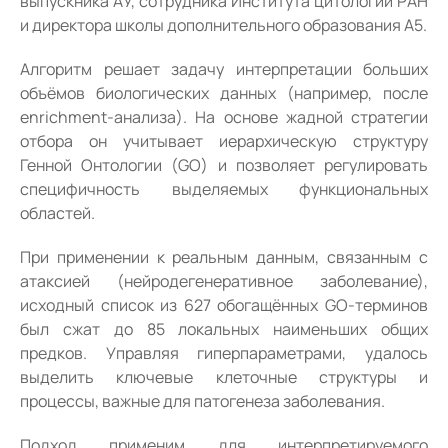
выпускника АУ, сотрудника Института цитологии РАН
и директора школы дополнительного образования А5.
Алгоритм решает задачу интерпретации больших
объёмов биологических данных (например, после
enrichment-анализа). На основе жадной стратегии
отбора он учитывает иерархическую структуру
Генной Онтологии (GO) и позволяет регулировать
специфичность выделяемых функциональных
областей.
При применении к реальным данным, связанным с
атаксией (нейродегенеративное заболевание),
исходный список из 627 обогащённых GO-терминов
был сжат до 85 локальных наименьших общих
предков. Управляя гиперпараметрами, удалось
выделить ключевые клеточные структуры и
процессы, важные для патогенеза заболевания.
Подход применим для интерпретируемого