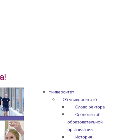
а!
Университет
Об университете
Слово ректора
Сведения об
образовательной
организации
История