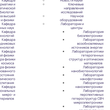
Кафедра
Новости науки
рматики и
Ключевые
атической
направления
биологии
исследований
ра высшей
Научное
 и физики
оборудование
Кафедра
Лаборатории и
рных наук
центры
Кафедра
Лаборатория
хнологий
биоэлектроники
Кафедра
Лаборатория
одниковых
возобновляемых
хнологий
источников энергии
Кафедра
Лаборатория оптики
ой физики
гетерогенных
ра физики
структур и оптических
космоса
материалов
ра физики
Лаборатория
рованного
нанобиотехнологий
остояния
Лаборатория
зического
нанофотоники
спитания
Лаборатория
Кафедра
наноэлектроники
иональных
Лаборатория
микро- и
перспективных
териалов
гетероструктур СВЧ
микроэлектроники
Лаборатория