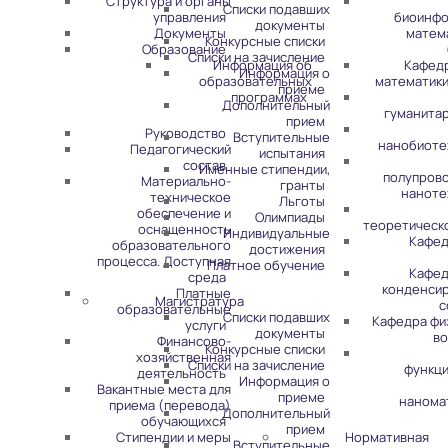
Структура и органы
Списки подавших
управления
биоинфо
документы
Документы
матем
Конкурсные списки
Образование
Списки на зачисление
Информация об
Кафед
Информация о
образовательных
математики
приеме
программах
Дополнительный
гуманита
прием
Руководство
Вступительные
нанобиоте
Педагогический
испытания
состав
Именные стипендии,
полупров
Материально-
гранты
наноте
техническое
Льготы
обеспечение и
Олимпиады
теоретическ
оснащенность
Индивидуальные
Кафед
образовательного
достижения
процесса. Доступная
Платное обучение
Кафед
среда
конденси
Платные
Магистратура
с
образовательные
Списки подавших
Кафедра фи
услуги
документы
во
Финансово-
Конкурсные списки
хозяйственная
Списки на зачисление
функц
деятельность
Информация о
Вакантные места для
приеме
нанома
приема (перевода)
Дополнительный
обучающихся
прием
Стипендии и меры
Нормативная
Вступительные