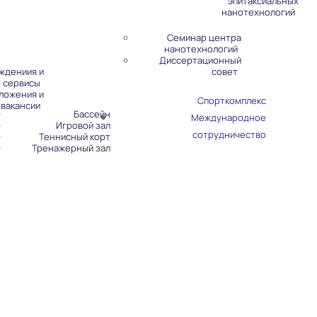
эпитаксиальных
нанотехнологий
Семинар центра
нанотехнологий
Диссертационный
ждениия и
совет
 сервисы
ложения и
Спорткомплекс
вакансии
Бассейн
Международное
Игровой зал
сотрудничество
Теннисный корт
Тренажерный зал