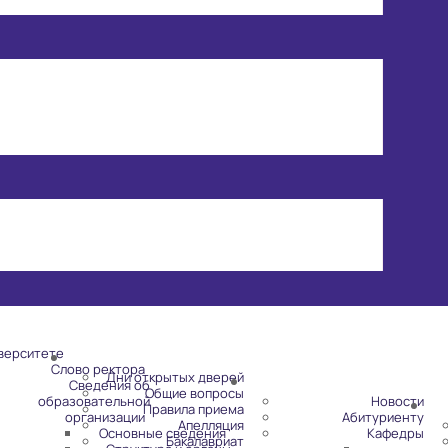
верситете
Слово ректора
Дни открытых дверей
Сведения об
Общие вопросы
образовательной
Новости
Правила приема
организации
Абитуриенту
Апелляция
Основные сведения
Кафедры
Бакалавриат