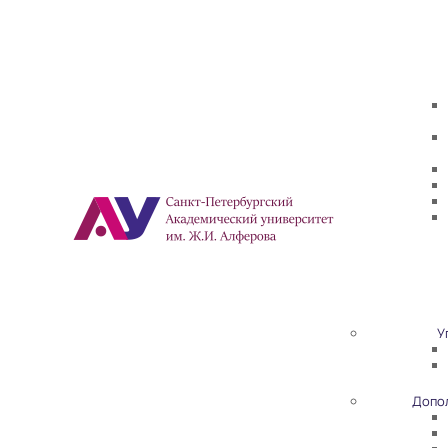
У
Допо