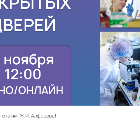
ета им. Ж.И. Алфёрова!