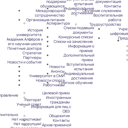
поддержки
документация
испытания
обучающихся
Контакты
Индивидуальные
Международное
Обучение служением
достижения
сотрудничество
Воспитательная
Организация питания
работа
Аспирантура
Трудоустройство
Списки подавших
Учре
История
документы
цифровые
университета
Конкурсные списки
Пред
Академик Алфёров и
Списки на зачисление
его научная школа
Информация о
Почетные доктора
приеме
Стратегия
Дополнительный
Партнеры
прием
Новости и события
Вступительные
Новости
испытания
Анонсы
Индивидуальные
Университет в СМИ
достижения
Новости спорта
Платное обучение
Работникам
Целевой прием
правление
Иностранным
Ректорат
гражданам
Ученый совет
Информация для лиц с
ОВЗ
лнительно
Общежития
Нет наркотикам!
Контакты
Нет коррупции!
Архив приемной