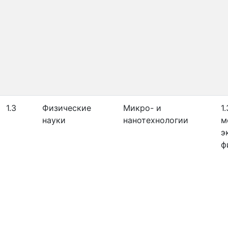
1.3
Физические
Микро- и
1
науки
нанотехнологии
м
э
ф