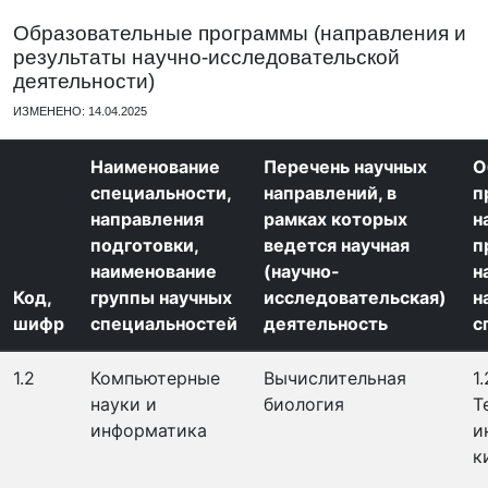
Образовательные программы (направления и
результаты научно-исследовательской
деятельности)
ИЗМЕНЕНО: 14.04.2025
Наименование
Перечень научных
О
специальности,
направлений, в
п
направления
рамках которых
н
подготовки,
ведется научная
п
наименование
(научно-
н
Код,
группы научных
исследовательская)
н
шифр
специальностей
деятельность
с
1.2
Компьютерные
Вычислительная
1.
науки и
биология
Т
информатика
и
к